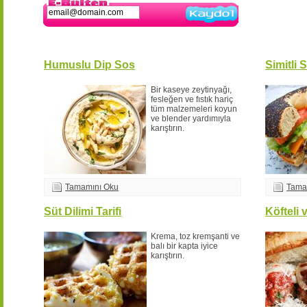
Kaydol
Humuslu Dip Sos
Simitli 
Bir kaseye zeytinyağı,
fesleğen ve fıstık hariç
tüm malzemeleri koyun
ve blender yardımıyla
karıştırın.
Tamamını Oku
Tama
Süt Dilimi Tarifi
Köfteli 
Krema, toz kremşanti ve
balı bir kapta iyice
karıştırın.