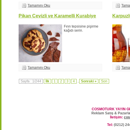
Tamamını Oku
Tama
Pikan Cevizli ve Karamelli Kurabiye
Karpuzl
Fırın tepsisine pişirme
kağıdı serin.
Tamamını Oku
Tama
Sayfa : 1/244
İlk
1
2
3
4
..
Sonraki »
Son
COSMOTURK YAYIN G
Reklam Satış & Pazarl
İletişim:
cos
Tel:
(0212) 24