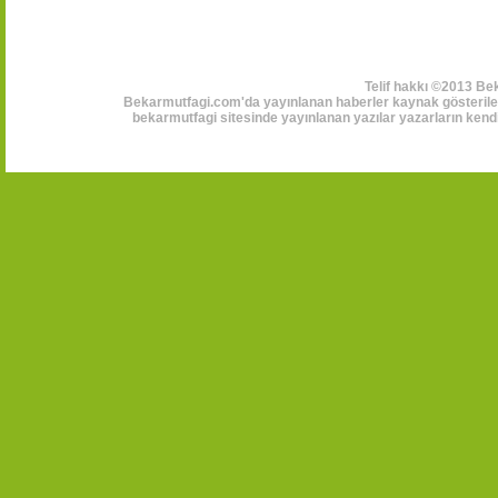
Telif hakkı ©2013 Be
Bekarmutfagi.com'da yayınlanan haberler kaynak gösterilerek
bekarmutfagi sitesinde yayınlanan yazılar yazarların kendi 