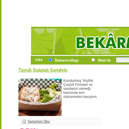
ARA
Bekarmutfagı
Web'de
Tavuk Salatalı Sandviç
Kurutulmuş Yeşillik
Çeşnili Fırından ve
sandwich ekmeği
haricinde tüm
malzemeleri karıştırın.
Tamamını Oku