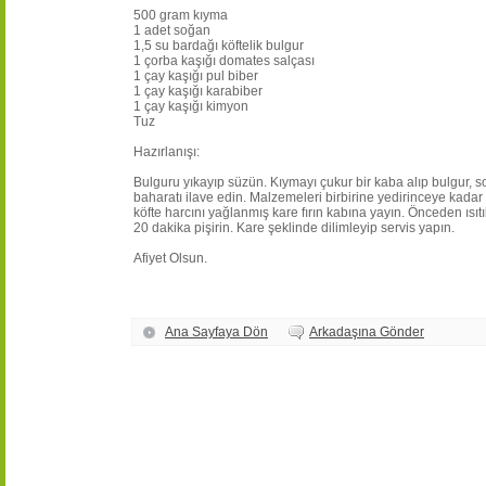
500 gram kıyma
1 adet soğan
1,5 su bardağı köftelik bulgur
1 çorba kaşığı domates salçası
1 çay kaşığı pul biber
1 çay kaşığı karabiber
1 çay kaşığı kimyon
Tuz
Hazırlanışı:
Bulguru yıkayıp süzün. Kıymayı çukur bir kaba alıp bulgur, s
baharatı ilave edin. Malzemeleri birbirine yedirinceye kadar
köfte harcını yağlanmış kare fırın kabına yayın. Önceden ısıt
20 dakika pişirin. Kare şeklinde dilimleyip servis yapın.
Afiyet Olsun.
Ana Sayfaya Dön
Arkadaşına Gönder