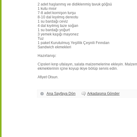
2 adet haşlanmış ve didiklenmiş tavuk göğsü
1 kutu mısır
7-8 adet kornişon turşu
8-10 dal kıyılmış dereotu
1 su bardağı ceviz
4 dal kıyılmış taze soğan
1 su bardağı yoğurt
3 yemek kaşığı mayonez
Tuz
1 paket Kurutulmuş Yeşillik Çeşnili Fırından
Sandwich ekmekleri
Hazırlanışı:
Cipsleri kırıp ufalayın, salata malzemelerine ekleyin. Malze
ekmeklerinin içine koyup ikiye bölüp servis edin.
Afiyet Olsun.
Ana Sayfaya Dön
Arkadaşına Gönder