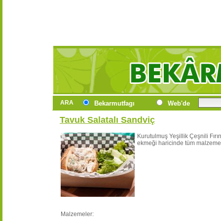
ARA
Bekarmutfagı
Web'de
Tavuk Salatalı Sandviç
Kurutulmuş Yeşillik Çeşnili Fır
ekmeği haricinde tüm malzemeler
Malzemeler: