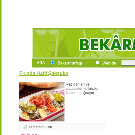
ARA
Bekarmutfagı
Web'de
Fırında Hafif Şakşuka
Patlıcanları ve
patatesleri iri küpler
halinde doğrayın.
Tamamını Oku