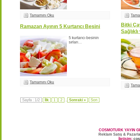
Tamamını Oku
Tama
Bitki Ç
Ramazan Ayının 5 Kurtarıcı Besini
Sağlıklı
5 kurtarıcı besinin
sırları…
Tamamını Oku
Tama
Sayfa : 1/2
İlk
1
2
..
Sonraki »
Son
COSMOTURK YAYIN G
Reklam Satış & Pazarl
İletişim:
cos