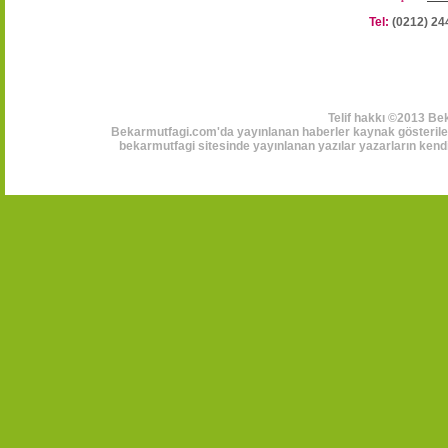
Tel:
(0212) 24
Telif hakkı ©2013 Be
Bekarmutfagi.com'da yayınlanan haberler kaynak gösterilerek
bekarmutfagi sitesinde yayınlanan yazılar yazarların kendi 