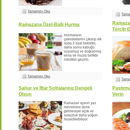
Tamamını Oku
Tama
Ramazan
Ramazana Özel-Ballı Hurma
Tercih 
Hurmaların
çekirdeklerini çıkarıp ılık
suda 2 saat bekletin,
daha sonra kabuğu
soyulmuş ve doğranmış
elma ve muzla birlikte
robottan geçirin.
Tamamını Oku
Tama
Sahur ve İftar Sofralarınız Dengeli
Pastırm
Olsun
Verin
Ramazan ayının yaz
mevsimine denk
gelmesiyle açlık ve
susuzluk daha yoğun
hissedilebiliyor.