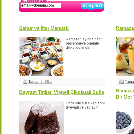
Kaydol
Sahur ve İftar Menüsü
Ramazan
Ramazan ayında hafif
beslenmeye önemle
dikkat edilmeli…
Tamamını Oku
Tama
Ramazan
Bayram Tatlısı: Vişneli Çikolatalı Sufle
Bir Mor 
Öncelikle sufle kaplarını
tereyağı ile yağlayın.