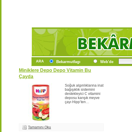
ARA
Bekarmutfagı
Web'de
Miniklere Depo Depo Vitamin Bu
Çayda
Soğuk algınlıklarına inat
bağışıklık sistemini
destekleyici C vitamini
deposu karışık meyve
çayı Hipp’ten…
Tamamını Oku