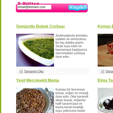
Kaydol
Semizotlu Bebek Çorbası
Kırmızı
Zeytinyağında domates,
patates ve semizotunu
bir kaç dakika pişirin.
Sıcak suyu katın ve
kaynamaya başlayınca
mercimekleri çorbaya
ilave edin.
Tamamını Oku
Tama
Yeşil Mercimekli Mama
Elma Tat
Kıymayı bir tencereye
koyup, soğan ve sıvıyağ
ilave edin. Orta hararetli
ateşe koyup, soğanlar
hafif sararıncaya ve
kıyma kendi bıraktığı
suyu çekinceye kadar