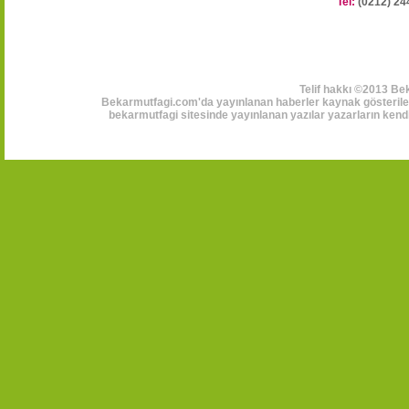
Tel:
(0212) 24
Telif hakkı ©2013 Be
Bekarmutfagi.com'da yayınlanan haberler kaynak gösterilerek
bekarmutfagi sitesinde yayınlanan yazılar yazarların kendi 