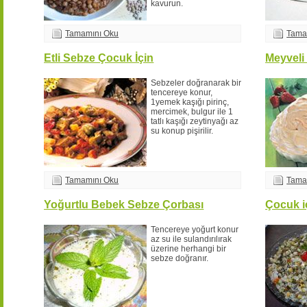
kavurun.
Tamamını Oku
Tama
Etli Sebze Çocuk İçin
Meyveli
Sebzeler doğranarak bir
tencereye konur,
1yemek kaşığı pirinç,
mercimek, bulgur ile 1
tatlı kaşığı zeytinyağı az
su konup pişirilir.
Tamamını Oku
Tama
Yoğurtlu Bebek Sebze Çorbası
Çocuk i
Tencereye yoğurt konur
az su ile sulandırılırak
üzerine herhangi bir
sebze doğranır.