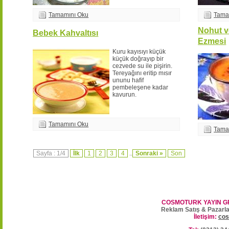
Tamamını Oku
Tama
Nohut v
Bebek Kahvaltısı
Ezmesi
Kuru kayısıyı küçük
küçük doğrayıp bir
cezvede su ile pişirin.
Tereyağını eritip mısır
ununu hafif
pembeleşene kadar
kavurun.
Tamamını Oku
Tama
Sayfa : 1/4
İlk
1
2
3
4
..
Sonraki »
Son
COSMOTURK YAYIN G
Reklam Satış & Pazarl
İletişim:
cos