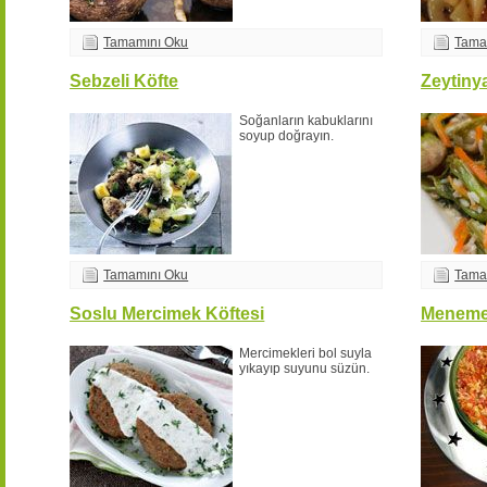
Tamamını Oku
Tama
Sebzeli Köfte
Zeytiny
Soğanların kabuklarını
soyup doğrayın.
Tamamını Oku
Tama
Soslu Mercimek Köftesi
Menem
Mercimekleri bol suyla
yıkayıp suyunu süzün.