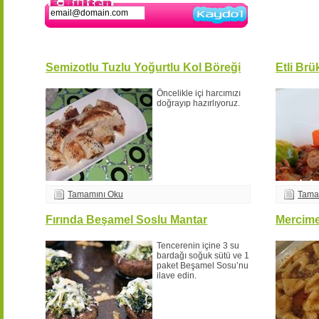
Kaydol
Semizotlu Tuzlu Yoğurtlu Kol Böreği
Etli Br
Öncelikle içi harcımızı
doğrayıp hazırlıyoruz.
Tamamını Oku
Tama
Fırında Beşamel Soslu Mantar
Mercime
Tencerenin içine 3 su
bardağı soğuk sütü ve 1
paket Beşamel Sosu’nu
ilave edin.