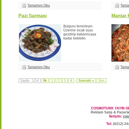
Tamamını Oku
Tama
Pazı Sarması
Mantar
Bulguru temizleyin.
Üzerine sıcak suyu
gezdirip kabarıncaya
kadar bekletin.
Tamamını Oku
Tama
Sayfa : 1/14
İlk
1
2
3
4
..
Sonraki »
Son
COSMOTURK YAYIN G
Reklam Satış & Pazarl
İletişim:
cos
Tel:
(0212) 24