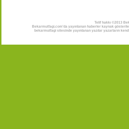
Telif hakkı ©2013 Be
Bekarmutfagi.com'da yayınlanan haberler kaynak gösterilerek
bekarmutfagi sitesinde yayınlanan yazılar yazarların kendi 