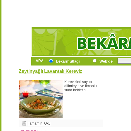
ARA
Bekarmutfagı
Web'de
Zeytinyağlı Lavantalı Kereviz
Kerevizleri soyup
dilimleyin ve limonlu
suda bekletin.
Tamamını Oku