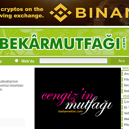
gı
Web'de
BEK
An
Fih
kabuklarının
kırmızı kısımları
İle
r.
Re
YEM
Ço
Et 
Se
Ma
Pil