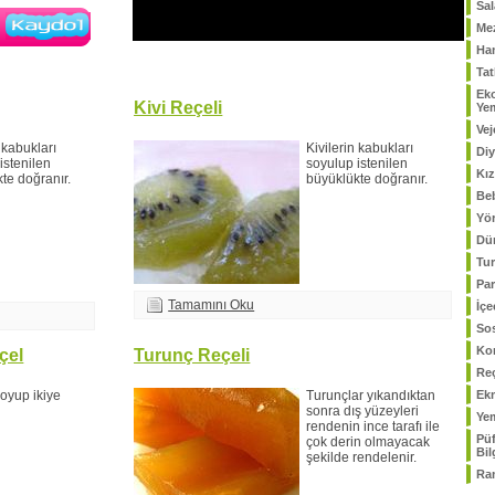
Sal
Me
Ham
Tat
Kaydol
Ek
Kivi Reçeli
Ye
Vej
n kabukları
Kivilerin kabukları
Diy
istenilen
soyulup istenilen
Kız
te doğranır.
büyüklükte doğranır.
Be
Yör
Dü
Tur
Par
Tamamını Oku
İçe
Sos
Ko
eçel
Turunç Reçeli
Reç
soyup ikiye
Turunçlar yıkandıktan
Ekm
sonra dış yüzeyleri
Yem
rendenin ince tarafı ile
Püf
çok derin olmayacak
Bil
şekilde rendelenir.
Ra