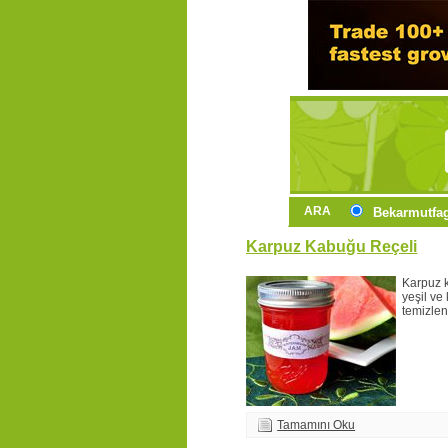
ARA
Bekarmutfa
Karpuz Kabuğu Reçeli
Karpuz 
yeşil ve 
temizleni
Tamamını Oku