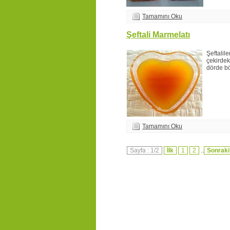
Tamamını Oku
Şeftali Marmelatı
Şeftalile
çekirdek
dörde b
Tamamını Oku
Sayfa : 1/2
İlk
1
2
..
Sonraki