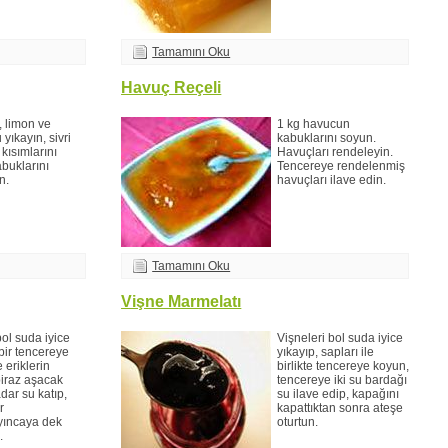
Tamamını Oku
Havuç Reçeli
, limon ve
1 kg havucun
 yıkayın, sivri
kabuklarını soyun.
 kısımlarını
Havuçları rendeleyin.
abuklarını
Tencereye rendelenmiş
n.
havuçları ilave edin.
Tamamını Oku
Vişne Marmelatı
bol suda iyice
Vişneleri bol suda iyice
 bir tencereye
yıkayıp, sapları ile
 eriklerin
birlikte tencereye koyun,
biraz aşacak
tencereye iki su bardağı
dar su katıp,
su ilave edip, kapağını
r
kapattıktan sonra ateşe
ıncaya dek
oturtun.
.