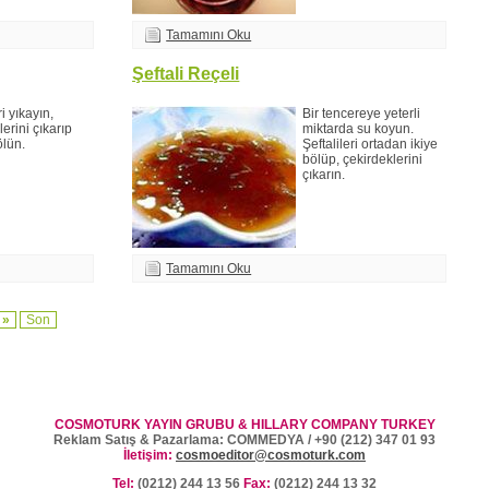
Tamamını Oku
Şeftali Reçeli
ri yıkayın,
Bir tencereye yeterli
lerini çıkarıp
miktarda su koyun.
ölün.
Şeftalileri ortadan ikiye
bölüp, çekirdeklerini
çıkarın.
Tamamını Oku
 »
Son
COSMOTURK YAYIN GRUBU & HILLARY COMPANY TURKEY
Reklam Satış & Pazarlama: COMMEDYA / +90 (212) 347 01 93
İletişim:
cosmoeditor@cosmoturk.com
Tel:
(0212) 244 13 56
Fax:
(0212) 244 13 32