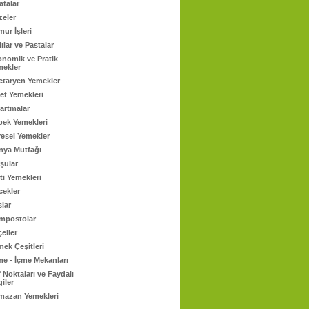
atalar
zeler
ur İşleri
lılar ve Pastalar
onomik ve Pratik
mekler
etaryen Yemekler
et Yemekleri
artmalar
bek Yemekleri
esel Yemekler
nya Mutfağı
şular
ti Yemekleri
cekler
lar
mpostolar
eller
ek Çeşitleri
e - İçme Mekanları
 Noktaları ve Faydalı
giler
mazan Yemekleri