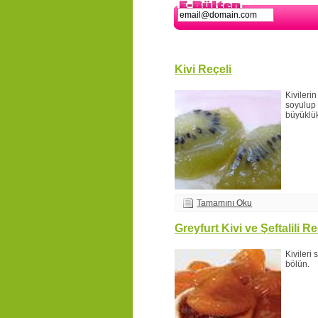
Kivi Reçeli
Kivileri
soyulup 
büyüklük
Tamamını Oku
Greyfurt Kivi ve Şeftalili R
Kivileri 
bölün.