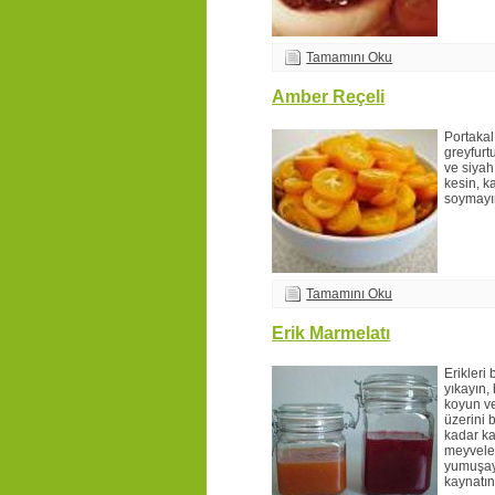
Tamamını Oku
Amber Reçeli
Portakal
greyfurtu
ve siyah
kesin, k
soymayı
Tamamını Oku
Erik Marmelatı
Erikleri 
yıkayın,
koyun ve
üzerini 
kadar ka
meyvele
yumuşay
kaynatın