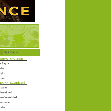
By Google
ARMUTFAGI.com
a Sayfa
rist
tişim
klam
EK KATEGORİLERİ
rbalar
Yemekleri
bze Yemekleri
karnalar
avlar