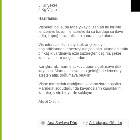
5 Kg Şeker
5 Kg Vişne
Hazırlanışı:
Vişneleri bol suda iyice yıkayıp, sapları ile birlikte
tencereye koyun, tencereye iki su bardağı su ilave
edip, kapağını kapattıktan sonra ateşe oturtun.
Vişneler saldıkları suyu tekrar çekmeye
başladıklarında tencereyi ateşten alın. Vişneleri tahta
bir kaşık yardımıyla ezip süzgeçten geçirin, şeker
katın ve tekrar ateşe oturtun.
Karıştırarak, marmelat koyuluğuna gelinceye dek
kaynatın. Marmelat kıvamına geldiğinde tencereyi
ateşten alıp, soğumaya bırakın.
Vişne marmelatı ılındığında kavanozlara boşaltın.
Marmelat soğuduğunda kavanozların kapaklarını
kapatıp, serin bir yerde saklayın.
Afiyet Olsun.
Ana Sayfaya Dön
Arkadaşına Gönder