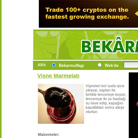
ARA
Bekarmutfagı
Web'de
Vişne Marmelatı
Vişneleri bol suda iyice
yıkayıp, sapları ile
birlikte tencereye koyun,
tencereye iki su bardağı
su ilave edip, kapağını
kapattıktan sonra ateşe
oturtun.
Malzemeler: