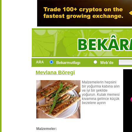
ARA
Bekarmutfagı
Web'de
Mevlana Böregi
Malzemelerin hepsini
bir yoğurma kabına alın
ve iyi bir şekilde
yoğurun. Kulak memesi
kıvamına gelince küçük
bezelere ayırın
Malzemeler: