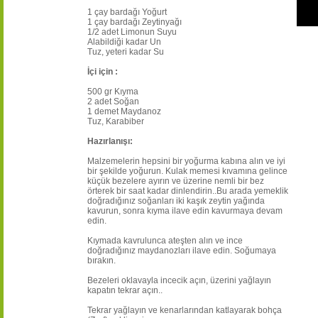
1 çay bardağı Yoğurt
1 çay bardağı Zeytinyağı
1/2 adet Limonun Suyu
Alabildiği kadar Un
Tuz, yeteri kadar Su
İçi için :
500 gr Kıyma
2 adet Soğan
1 demet Maydanoz
Tuz, Karabiber
Hazırlanışı:
Malzemelerin hepsini bir yoğurma kabına alın ve iyi
bir şekilde yoğurun. Kulak memesi kıvamına gelince
küçük bezelere ayırın ve üzerine nemli bir bez
örterek bir saat kadar dinlendirin..Bu arada yemeklik
doğradığınız soğanları iki kaşık zeytin yağında
kavurun, sonra kıyma ilave edin kavurmaya devam
edin.
Kıymada kavrulunca ateşten alın ve ince
doğradığınız maydanozları ilave edin. Soğumaya
bırakın.
Bezeleri oklavayla incecik açın, üzerini yağlayın
kapatın tekrar açın..
Tekrar yağlayın ve kenarlarından katlayarak bohça