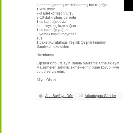
2 adet haşlanmış ve didiklenmiş tavuk göğsü
1 kutu mısır
7-8 adet kornişon turşu
8-10 dal kıyılmış dereotu
1 su bardağı ceviz
4 dal kıyılmış taze soğan
1 su bardağı yoğurt
3 yemek kaşığı mayonez
Tuz
1 paket Kurutulmuş Yeşillik Çeşnili Fırından
Sandwich ekmekleri
Hazırlanışı:
Cipsleri kırıp ufalayın, salata malzemelerine ekleyin.
Malzemeleri sandviç ekmeklerinin içine koyup ikiye
bölüp servis edin.
Afiyet Olsun.
Ana Sayfaya Dön
Arkadaşına Gönder