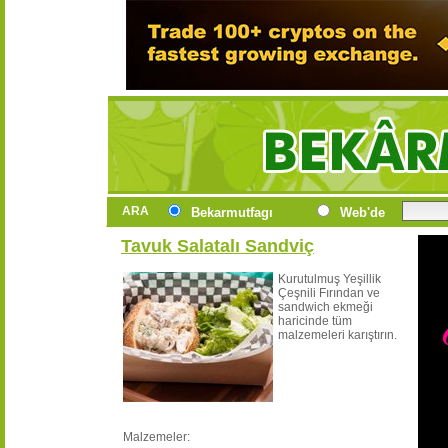
ARA
Bekarmutfagı
Web'de
Tavuk Salatalı Sandviç
Kurutulmuş Yeşillik
Çeşnili Fırından ve
sandwich ekmeği
haricinde tüm
malzemeleri karıştırın.
Malzemeler: