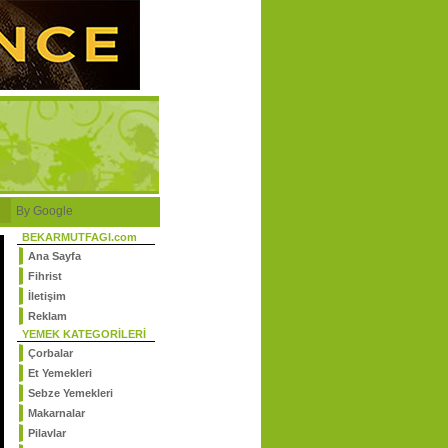
By Google
BEKARMUTFAGI.com
Ana Sayfa
Fihrist
İletişim
Reklam
YEMEK KATEGORİLERİ
Çorbalar
Et Yemekleri
Sebze Yemekleri
Makarnalar
Pilavlar