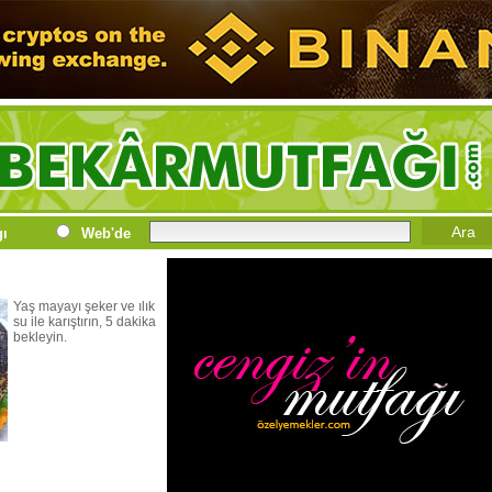
gı
Web'de
Yaş mayayı şeker ve ılık
su ile karıştırın, 5 dakika
bekleyin.