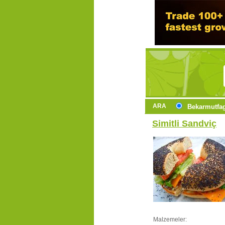
ARA
Bekarmutfa
Simitli Sandviç
Malzemeler: