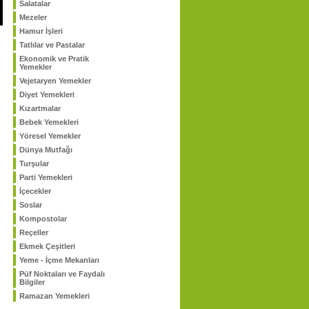
Salatalar
Mezeler
Hamur İşleri
Tatlılar ve Pastalar
Ekonomik ve Pratik
Yemekler
Vejetaryen Yemekler
Diyet Yemekleri
Kızartmalar
Bebek Yemekleri
Yöresel Yemekler
Dünya Mutfağı
Turşular
Parti Yemekleri
İçecekler
Soslar
Kompostolar
Reçeller
Ekmek Çeşitleri
Yeme - İçme Mekanları
Püf Noktaları ve Faydalı
Bilgiler
Ramazan Yemekleri