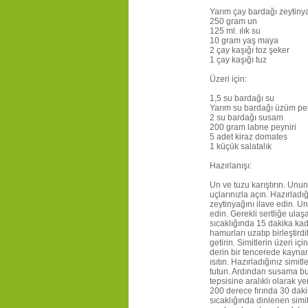
Yarım çay bardağı zeytiny
250 gram un
125 ml. ılık su
10 gram yaş maya
2 çay kaşığı toz şeker
1 çay kaşığı tuz
Üzeri için:
1,5 su bardağı su
Yarım su bardağı üzüm p
2 su bardağı susam
200 gram labne peyniri
5 adet kiraz domates
1 küçük salatalık
Hazırlanışı:
Un ve tuzu karıştırın. Unu
uçlarınızla açın. Hazırladı
zeytinyağını ilave edin. 
edin. Gerekli sertliğe ula
sıcaklığında 15 dakika kad
hamurları uzatıp birleştird
getirin. Simitlerin üzeri i
derin bir tencerede kayn
ısıtın. Hazırladığınız simitl
tutun. Ardından susama bula
tepsisine aralıklı olarak ye
200 derece fırında 30 daki
sıcaklığında dinlenen simit