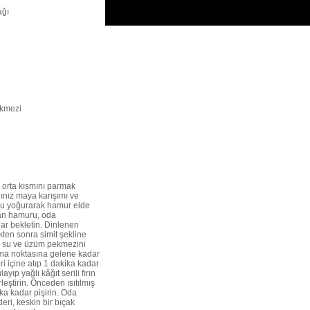
ağı
ekmezi
n orta kısmını parmak
ğınız maya karışımı ve
Unu yoğurarak hamur elde
şan hamuru, oda
ar bekletin. Dinlenen
ikten sonra simit şekline
çin su ve üzüm pekmezini
ama noktasına gelene kadar
eri içine atıp 1 dakika kadar
yıp yağlı kâğıt serili fırın
rleştirin. Önceden ısıtılmış
ka kadar pişirin. Oda
leri, keskin bir bıçak