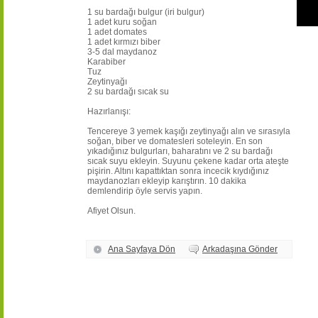
1 su bardağı bulgur (iri bulgur)
1 adet kuru soğan
1 adet domates
1 adet kırmızı biber
3-5 dal maydanoz
Karabiber
Tuz
Zeytinyağı
2 su bardağı sıcak su
Hazırlanışı:
Tencereye 3 yemek kaşığı zeytinyağı alın ve sırasıyla
soğan, biber ve domatesleri soteleyin. En son
yıkadığınız bulgurları, baharatını ve 2 su bardağı
sıcak suyu ekleyin. Suyunu çekene kadar orta ateşte
pişirin. Altını kapattıktan sonra incecik kıydığınız
maydanozları ekleyip karıştırın. 10 dakika
demlendirip öyle servis yapın.
Afiyet Olsun.
Ana Sayfaya Dön
Arkadaşına Gönder