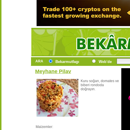
ARA
Bekarmutfagı
Web'de
Meyhane Pilav
Kuru soğan, domates ve
biberi rondoda
doğrayın.
Malzemler: