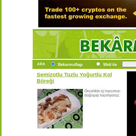
ARA
Bekarmutfagı
Web'de
Semizotlu Tuzlu Yoğurtlu Kol
Böreği
Öncelikle içi harcımızı
doğrayıp hazırlıyoruz.