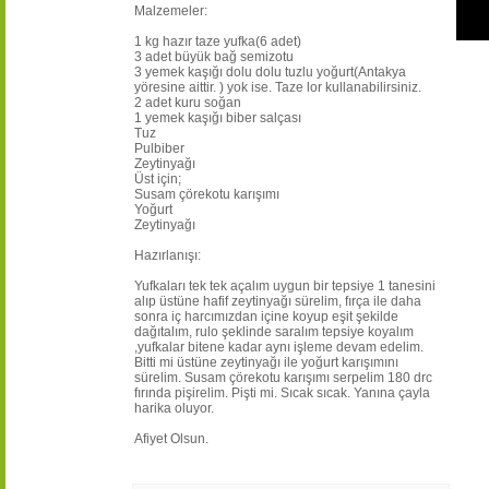
Malzemeler:
1 kg hazır taze yufka(6 adet)
3 adet büyük bağ semizotu
3 yemek kaşığı dolu dolu tuzlu yoğurt(Antakya
yöresine aittir. ) yok ise. Taze lor kullanabilirsiniz.
2 adet kuru soğan
1 yemek kaşığı biber salçası
Tuz
Pulbiber
Zeytinyağı
Üst için;
Susam çörekotu karışımı
Yoğurt
Zeytinyağı
Hazırlanışı:
Yufkaları tek tek açalım uygun bir tepsiye 1 tanesini
alıp üstüne hafif zeytinyağı sürelim, fırça ile daha
sonra iç harcımızdan içine koyup eşit şekilde
dağıtalım, rulo şeklinde saralım tepsiye koyalım
,yufkalar bitene kadar aynı işleme devam edelim.
Bitti mi üstüne zeytinyağı ile yoğurt karışımını
sürelim. Susam çörekotu karışımı serpelim 180 drc
fırında pişirelim. Pişti mi. Sıcak sıcak. Yanına çayla
harika oluyor.
Afiyet Olsun.