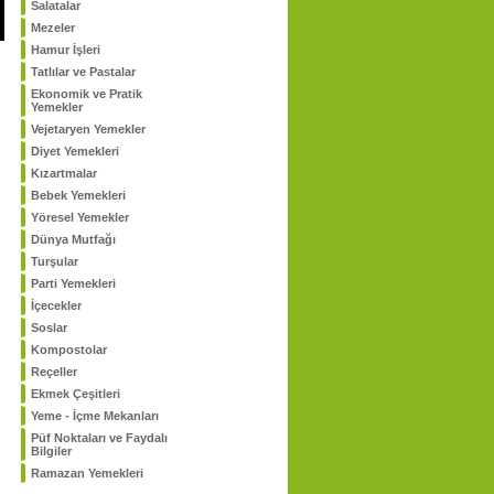
Salatalar
Mezeler
Hamur İşleri
Tatlılar ve Pastalar
Ekonomik ve Pratik
Yemekler
Vejetaryen Yemekler
Diyet Yemekleri
Kızartmalar
Bebek Yemekleri
Yöresel Yemekler
Dünya Mutfağı
Turşular
Parti Yemekleri
İçecekler
Soslar
Kompostolar
Reçeller
Ekmek Çeşitleri
Yeme - İçme Mekanları
Püf Noktaları ve Faydalı
Bilgiler
Ramazan Yemekleri