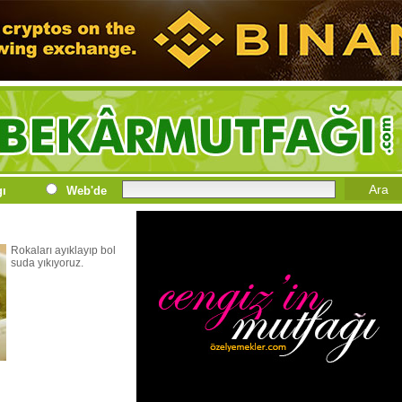
gı
Web'de
Rokaları ayıklayıp bol
suda yıkıyoruz.