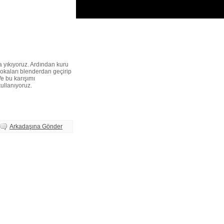
a yıkıyoruz. Ardından kuru
rokaları blenderdan geçirip
Ve bu karışımı
kullanıyoruz.
Arkadaşına Gönder