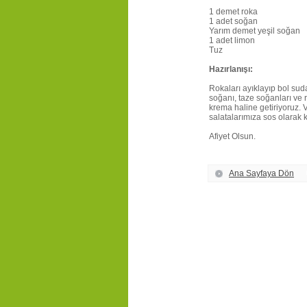
1 demet roka
1 adet soğan
Yarım demet yeşil soğan
1 adet limon
Tuz
Hazırlanışı:
Rokaları ayıklayıp bol sud
soğanı, taze soğanları ve 
krema haline getiriyoruz. 
salatalarımıza sos olarak 
Afiyet Olsun.
Ana Sayfaya Dön