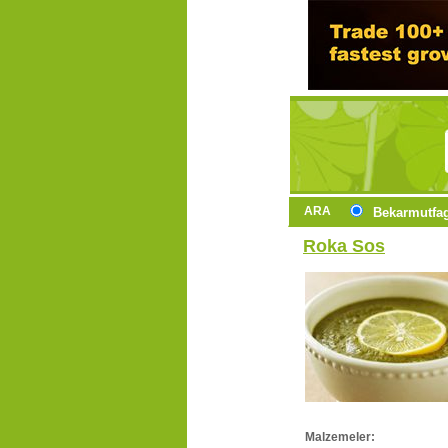
ARA
Bekarmutfa
Roka Sos
Malzemeler: