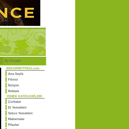
By Google
BEKARMUTFAGI.com
Ana Sayfa
Fihrist
İletişim
Reklam
YEMEK KATEGORİLERİ
Çorbalar
Et Yemekleri
Sebze Yemekleri
Makarnalar
Pilavlar