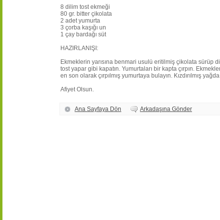
8 dilim tost ekmeği
80 gr. bitter çikolata
2 adet yumurta
3 çorba kaşığı un
1 çay bardağı süt
HAZIRLANIŞI:
Ekmeklerin yarısına benmari usulü eritilmiş çikolata sürüp di
tost yapar gibi kapatın. Yumurtaları bir kapta çırpın. Ekmekle
en son olarak çırpılmış yumurtaya bulayın. Kızdırılmış yağda a
Afiyet Olsun.
Ana Sayfaya Dön
Arkadaşına Gönder