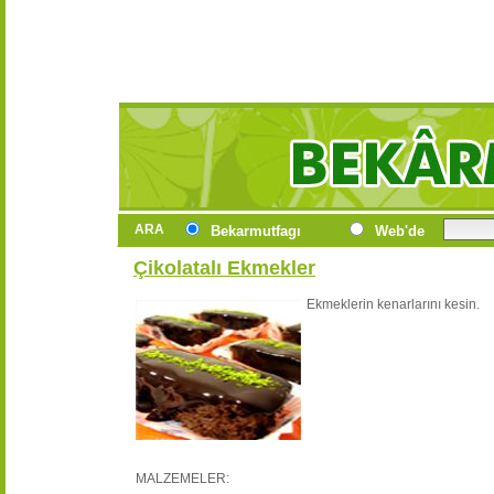
ARA
Bekarmutfagı
Web'de
Çikolatalı Ekmekler
Ekmeklerin kenarlarını kesin.
MALZEMELER: