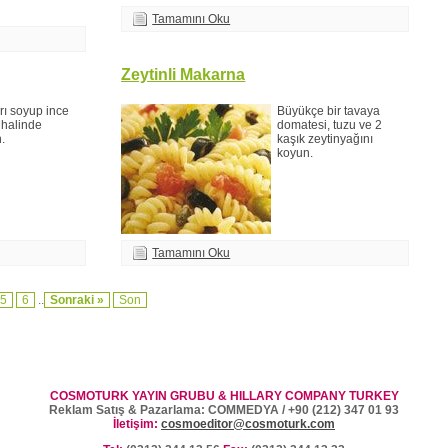
Tamamını Oku
Zeytinli Makarna
rı soyup ince
Büyükçe bir tavaya
 halinde
domatesi, tuzu ve 2
.
kaşık zeytinyağını
koyun.
Tamamını Oku
5
6
..
Sonraki »
Son
COSMOTURK YAYIN GRUBU & HILLARY COMPANY TURKEY
Reklam Satış & Pazarlama: COMMEDYA / +90 (212) 347 01 93
İletişim:
cosmoeditor@cosmoturk.com