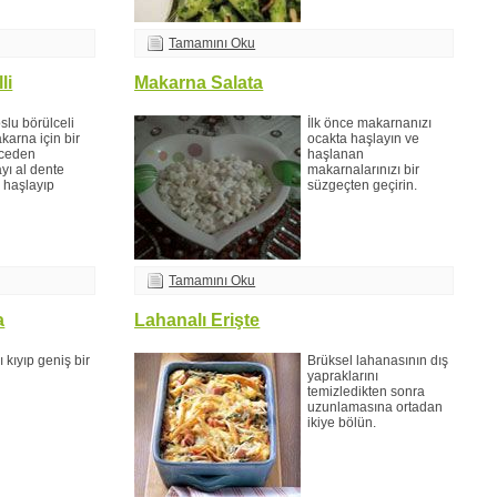
Tamamını Oku
li
Makarna Salata
slu börülceli
İlk önce makarnanızı
akarna için bir
ocakta haşlayın ve
ceden
haşlanan
yı al dente
makarnalarınızı bir
 haşlayıp
süzgeçten geçirin.
Tamamını Oku
a
Lahanalı Erişte
kıyıp geniş bir
Brüksel lahanasının dış
yapraklarını
temizledikten sonra
uzunlamasına ortadan
ikiye bölün.