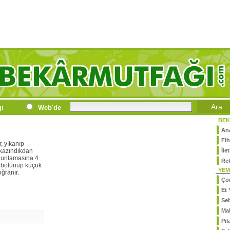
gı
Web'de
BEK
An
Fih
, yıkanıp
 kazındıkdan
İle
zunlamasına 4
Re
 bölünüp küçük
YEM
ğranır.
Ço
Et 
Se
Ma
Pil