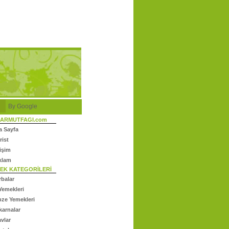
By Google
ARMUTFAGI.com
a Sayfa
rist
tişim
klam
EK KATEGORİLERİ
rbalar
Yemekleri
bze Yemekleri
karnalar
avlar