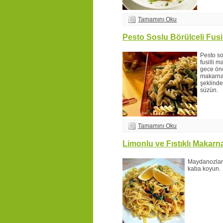
Tamamını Oku
Pesto Soslu Börülceli Fusil
Pesto so
fusilli m
gece ön
makarna
şeklinde
süzün.
Tamamını Oku
Limonlu ve Fıstıklı Makarn
Maydanozları 
kaba koyun.