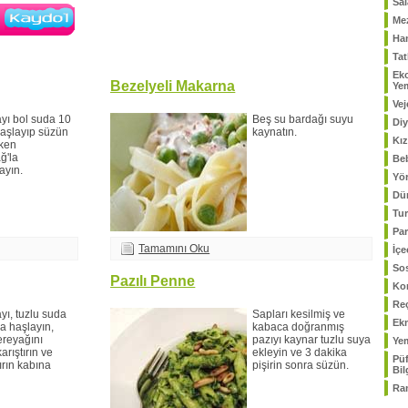
Sal
Me
Ham
Tat
Kaydol
Ek
Bezelyeli Makarna
Ye
Vej
yı bol suda 10
Beş su bardağı suyu
Diy
haşlayıp süzün
kaynatın.
Kız
kken
ğ'la
Be
ayın.
Yör
Dü
Tur
Par
Tamamını Oku
İçe
Sos
Pazılı Penne
Ko
Reç
ı, tuzlu suda
Sapları kesilmiş ve
Ekm
a haşlayın,
kabaca doğranmış
ereyağını
pazıyı kaynar tuzlu suya
Yem
arıştırın ve
ekleyin ve 3 dakika
Püf
fırın kabına
pişirin sonra süzün.
Bil
Ra