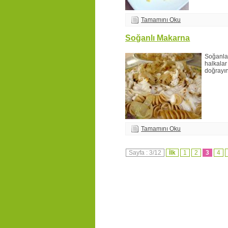
Tamamını Oku
Soğanlı Makarna
Soğanla
halkalar
doğrayın
Tamamını Oku
Sayfa : 3/12
İlk
1
2
3
4