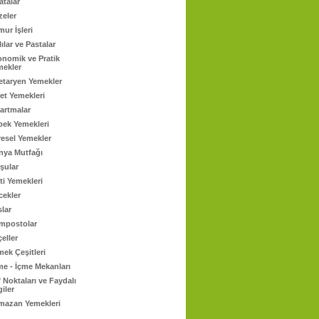
atalar
zeler
ur İşleri
lılar ve Pastalar
onomik ve Pratik
mekler
etaryen Yemekler
et Yemekleri
artmalar
bek Yemekleri
esel Yemekler
nya Mutfağı
şular
ti Yemekleri
cekler
lar
mpostolar
eller
ek Çeşitleri
e - İçme Mekanları
 Noktaları ve Faydalı
giler
mazan Yemekleri