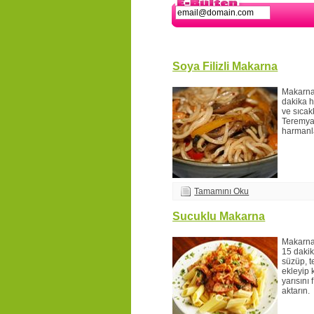
Soya Filizli Makarna
Makarna
dakika 
ve sıca
Teremya
harmanl
Tamamını Oku
Sucuklu Makarna
Makarnay
15 dakik
süzüp, t
ekleyip k
yarısını 
aktarın.