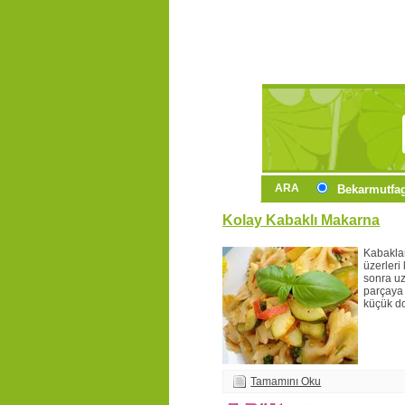
ARA
Bekarmutfa
Kolay Kabaklı Makarna
Kabaklar
üzerleri
sonra u
parçaya
küçük do
Tamamını Oku