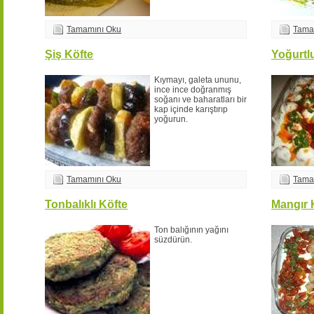
Tamamını Oku
Tama
Şiş Köfte
Yoğurtl
Kıymayı, galeta ununu,
ince ince doğranmış
soğanı ve baharatları bir
kap içinde karıştırıp
yoğurun.
Tamamını Oku
Tama
Tonbalıklı Köfte
Mangır 
Ton balığının yağını
süzdürün.