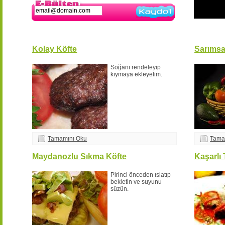
Kaydol
Kolay Köfte
Sarımsa
Soğanı rendeleyip
kıymaya ekleyelim.
Tamamını Oku
Tama
Maydanozlu Sıkma Köfte
Kaşarlı 
Pirinci önceden ıslatıp
bekletin ve suyunu
süzün.