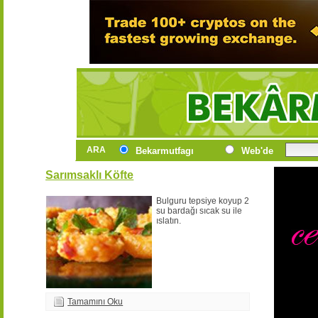
ARA
Bekarmutfagı
Web'de
Sarımsaklı Köfte
Bulguru tepsiye koyup 2
su bardağı sıcak su ile
ıslatın.
Tamamını Oku