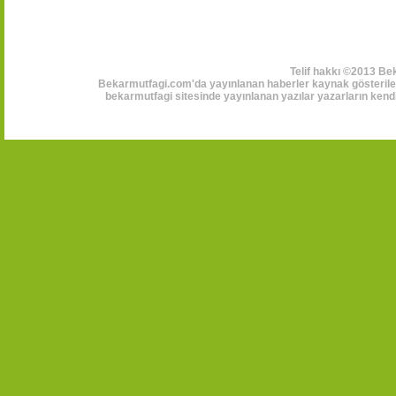
Telif hakkı ©2013 Be
Bekarmutfagi.com'da yayınlanan haberler kaynak gösterilerek
bekarmutfagi sitesinde yayınlanan yazılar yazarların kendi 