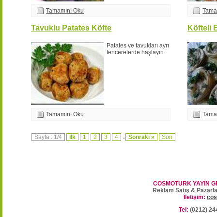
Tamamını Oku
Tama
Tavuklu Patates Köfte
Köfteli 
Patates ve tavukları ayrı
tencerelerde haşlayın.
Tamamını Oku
Tama
Sayfa : 1/4
İlk
1
2
3
4
..
Sonraki »
Son
COSMOTURK YAYIN G
Reklam Satış & Pazarl
İletişim:
cos
Tel:
(0212) 24