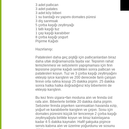
3 adet patlıcan
3 adet patates
3 adet köy biberi
1 su bardağı ev yapımı domates püresi
3 diş sarımsak
5 çorba kaşığı zeytinyağı
1 tatlı kaşığı tuz
1 çay kaşığı karabiber
8 çorba kaşığı yogurt
Pişirme Kağıdı
Hazırlanışı:
Patatesleri daha geç piştiği için patlıcanlardan biraz
daha ufak doğramanızda fayda var. Tepsinin rahat
temizlenmesi ve sebzelerin yapışmaması için fırın
tepsisine pişirme kağıdı serdikten sonra patlıcan ve
patatesleri koyun. Tuz ve 3 çorba kaşığı zeytinyağını
ekleyip iyice karıştırın ve 200 derecede fanlı çalışan
fırının orta rafına koyup 25 dakika pişirin. 25 dakika
sonra halka halka doğradığınız köy biberlerini de
ekleyip karıştırın.
Bu kez fırını ızgara+fan moduna alın ve fırında üst
rafa alın. Biberlerle birlikte 20 dakika daha pişirin.
Sebzeler fırında pişerken sarımsakları havanda ezip,
yoğurt ve karabiberle karıştırın ve çırpın. Sosu için
domates püresini küçük bir tencereye 2 çorba kaşığı
zeytinyağıyla birlikte koyun ve biraz kalınlaşana
kadar 4-5 dakika kaynatın. Hafif şakşuka pişince
servis kabına alın ve üzerine yoğurdunu ve sosunu