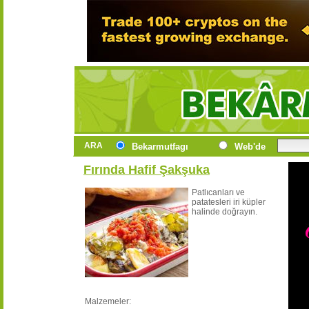
ARA
Bekarmutfagı
Web'de
Fırında Hafif Şakşuka
Patlıcanları ve
patatesleri iri küpler
halinde doğrayın.
Malzemeler: