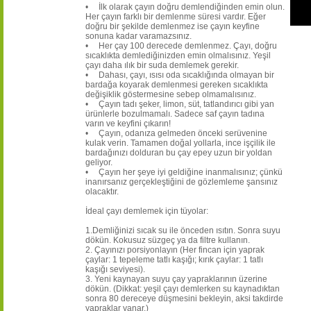
• İlk olarak çayın doğru demlendiğinden emin olun.
Her çayın farklı bir demlenme süresi vardır. Eğer
doğru bir şekilde demlenmez ise çayın keyfine
sonuna kadar varamazsınız.
• Her çay 100 derecede demlenmez. Çayı, doğru
sıcaklıkta demlediğinizden emin olmalısınız. Yeşil
çayı daha ılık bir suda demlemek gerekir.
• Dahası, çayı, ısısı oda sıcaklığında olmayan bir
bardağa koyarak demlenmesi gereken sıcaklıkta
değişiklik göstermesine sebep olmamalısınız.
• Çayın tadı şeker, limon, süt, tatlandırıcı gibi yan
ürünlerle bozulmamalı. Sadece saf çayın tadına
varın ve keyfini çıkarın!
• Çayın, odanıza gelmeden önceki serüvenine
kulak verin. Tamamen doğal yollarla, ince işçilik ile
bardağınızı dolduran bu çay epey uzun bir yoldan
geliyor.
• Çayın her şeye iyi geldiğine inanmalısınız; çünkü
inanırsanız gerçekleştiğini de gözlemleme şansınız
olacaktır.
İdeal çayı demlemek için tüyolar:
1.Demliğinizi sıcak su ile önceden ısıtın. Sonra suyu
dökün. Kokusuz süzgeç ya da filtre kullanın.
2. Çayınızı porsiyonlayın (Her fincan için yaprak
çaylar: 1 tepeleme tatlı kaşığı; kırık çaylar: 1 tatlı
kaşığı seviyesi).
3. Yeni kaynayan suyu çay yapraklarının üzerine
dökün. (Dikkat: yeşil çayı demlerken su kaynadıktan
sonra 80 dereceye düşmesini bekleyin, aksi takdirde
yapraklar yanar.)