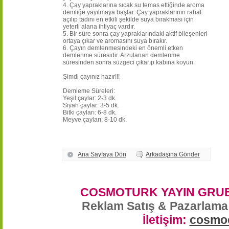
4. Çay yapraklarına sıcak su temas ettiğinde aroma
demliğe yayılmaya başlar. Çay yapraklarının rahat
açılıp tadını en etkili şekilde suya bırakması için
yeterli alana ihtiyaç vardır.
5. Bir süre sonra çay yapraklarındaki aktif bileşenleri
ortaya çıkar ve aromasını suya bırakır.
6. Çayın demlenmesindeki en önemli etken
demlenme süresidir. Arzulanan demlenme
süresinden sonra süzgeci çıkarıp kabına koyun.
Şimdi çayınız hazır!!!
Demleme Süreleri:
Yeşil çaylar: 2-3 dk.
Siyah çaylar: 3-5 dk.
Bitki çayları: 6-8 dk.
Meyve çayları: 8-10 dk.
Ana Sayfaya Dön
Arkadaşına Gönder
COSMOTURK YAYIN GRUB
Reklam Satış & Pazarlama
İletişim:
cosmo