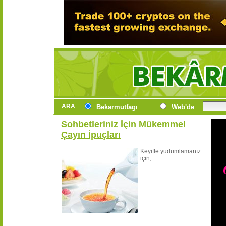
ARA
Bekarmutfagı
Web'de
Sohbetleriniz İçin Mükemmel
Çayın İpuçları
Keyifle yudumlamanız
için;