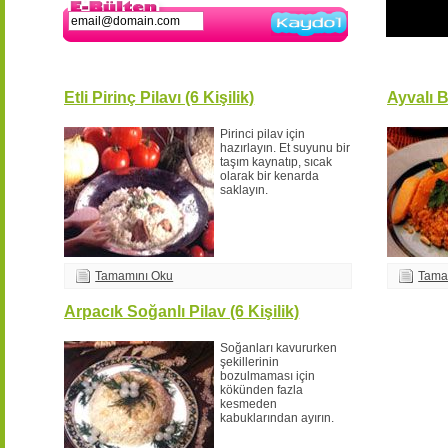
Kaydol
Etli Pirinç Pilavı (6 Kişilik)
Ayvalı B
Pirinci pilav için
hazırlayın. Et suyunu bir
taşım kaynatıp, sıcak
olarak bir kenarda
saklayın.
Tamamını Oku
Tama
Arpacık Soğanlı Pilav (6 Kişilik)
Soğanları kavururken
şekillerinin
bozulmaması için
kökünden fazla
kesmeden
kabuklarından ayırın.