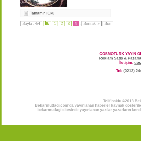
Tamamını Oku
Sayfa : 4/4
İlk
1
2
3
4
..
Sonraki »
Son
COSMOTURK YAYIN G
Reklam Satış & Pazarl
İletişim:
cos
Tel:
(0212) 24
Telif hakkı ©2013 Be
Bekarmutfagi.com'da yayınlanan haberler kaynak gösterilerek
bekarmutfagi sitesinde yayınlanan yazılar yazarların kendi 