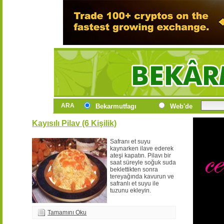
ARA
Bekarmutfagı
Web'de
Kayısılı Pilav (6 Kişilik)
Safranı et suyu
kaynarken ilave ederek
ateşi kapatın. Pilavı bir
saat süreyle soğuk suda
beklettikten sonra
tereyağında kavurun ve
safranlı et suyu ile
tuzunu ekleyin.
Tamamını Oku